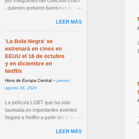
por integrantes del colectivo LGBT
, quienes portaron banderas de la
diversidad y pancartas con
LEER MÁS
mensajes en los que ... Ver articulo
...
'La Bola Negra' se
estrenará en cines en
EEUU el 16 de octubre
y en diciembre en
Netflix
Hora de Europa Central –
jueves,
agosto 06, 2026
La película LGBT que ha sido
laureada en importantes eventos
llegará a Netflix a partir del 2 de
diciembre de 2026. Ver articulo ...
LEER MÁS