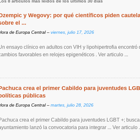
Los 8 artículos más leídos de los últimos 30 días
Ozempic y Wegovy: por qué científicos piden cautela
sobre el ...
Hora de Europa Central –
viernes, julio 17, 2026
Un ensayo clínico en adultos con VIH y lipohipertrofia encontró
cambios favorables en relojes epigenéticos . Ver articulo ...
Pachuca crea el primer Cabildo para juventudes LG
políticas públicas
Hora de Europa Central –
martes, julio 28, 2026
Pachuca crea el primer Cabildo para juventudes LGBT +; buscan 
ayuntamiento lanzó la convocatoria para integrar ... Ver articulo .