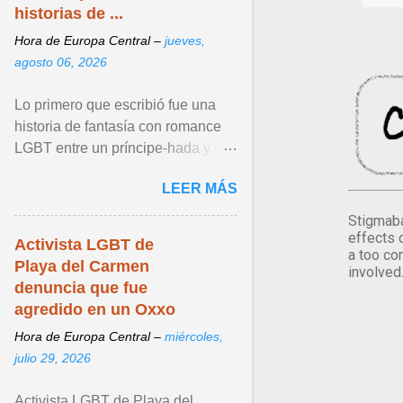
historias de ...
Hora de Europa Central –
jueves,
agosto 06, 2026
Lo primero que escribió fue una
historia de fantasía con romance
LGBT entre un príncipe-hada y un
rey, o lo que el mercado llama
LEER MÁS
romantasy. Fue ... Ver articulo ...
Stigmaba
effects 
Activista LGBT de
a too co
Playa del Carmen
involved
denuncia que fue
agredido en un Oxxo
Hora de Europa Central –
miércoles,
julio 29, 2026
Activista LGBT de Playa del