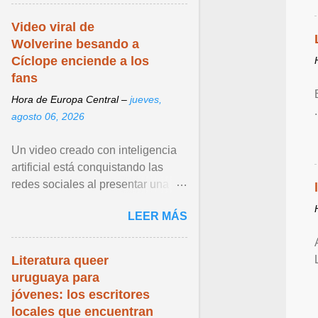
Video viral de
Wolverine besando a
Cíclope enciende a los
fans
Hora de Europa Central –
jueves,
agosto 06, 2026
Un video creado con inteligencia
artificial está conquistando las
redes sociales al presentar una
escena inesperada entre dos de
LEER MÁS
los personajes más icónicos de X-
Men: Wolverine y Cíclope. Ver
articulo ...
Literatura queer
uruguaya para
jóvenes: los escritores
locales que encuentran