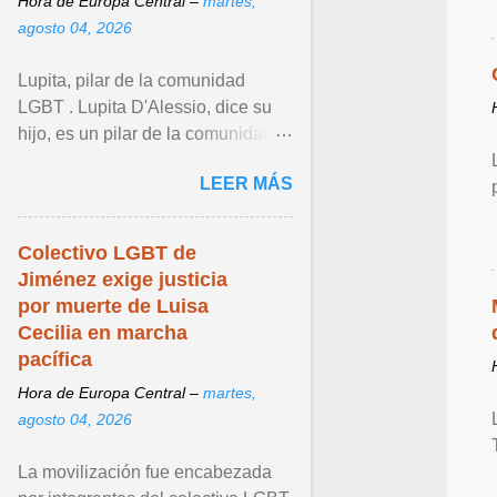
Hora de Europa Central –
martes,
agosto 04, 2026
Lupita, pilar de la comunidad
LGBT . Lupita D'Alessio, dice su
hijo, es un pilar de la comunidad
LGBT+, que con sus
LEER MÁS
interpretaciones generó que sus ...
Ver articulo ...
Colectivo LGBT de
Jiménez exige justicia
por muerte de Luisa
Cecilia en marcha
pacífica
Hora de Europa Central –
martes,
agosto 04, 2026
La movilización fue encabezada