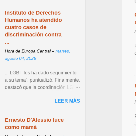
...
Instituto de Derechos
Humanos ha atendido
cuatro casos de
discriminación contra
...
Hora de Europa Central –
martes,
agosto 04, 2026
... LGBT les ha dado seguimiento
a su tema”, puntualizó. Finalmente,
destacó que la coordinación LGBT
del Instituto continúa operando
LEER MÁS
como un espacio ... Ver articulo ...
Ernesto D'Alessio luce
como mamá