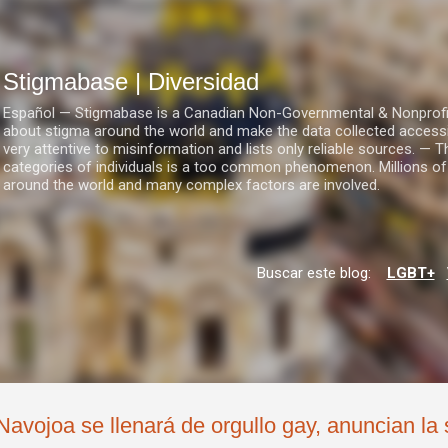
Ir al contenido principal
Stigmabase | Diversidad
Español — Stigmabase is a Canadian Non-Governmental & Nonprofit I
about stigma around the world and make the data collected accessi
very attentive to misinformation and lists only reliable sources. — T
categories of individuals is a too common phenomenon. Millions of
around the world and many complex factors are involved.
Buscar este blog:
LGBT+
Navojoa se llenará de orgullo gay, anuncian l