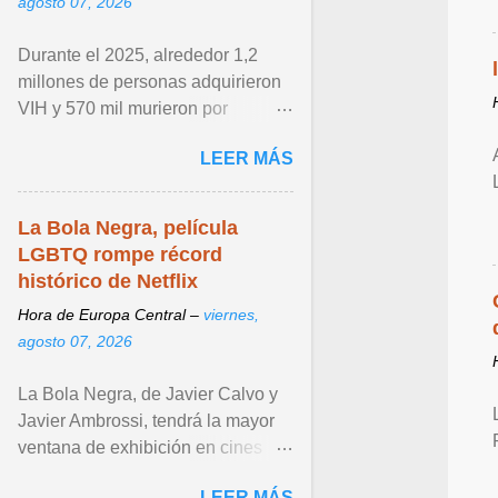
agosto 07, 2026
Durante el 2025, alrededor 1,2
millones de personas adquirieron
VIH y 570 mil murieron por
enfermedades relacionadas con el
LEER MÁS
sida. Ver articulo ...
La Bola Negra, película
LGBTQ rompe récord
histórico de Netflix
Hora de Europa Central –
viernes,
agosto 07, 2026
La Bola Negra, de Javier Calvo y
Javier Ambrossi, tendrá la mayor
ventana de exhibición en cines
para una película de Netflix antes
LEER MÁS