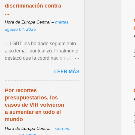
discriminación contra
...
Hora de Europa Central –
martes,
agosto 04, 2026
... LGBT les ha dado seguimiento
a su tema”, puntualizó. Finalmente,
destacó que la coordinación LGBT
del Instituto continúa operando
LEER MÁS
como un espacio ... Ver articulo ...
Por recortes
presupuestarios, los
casos de VIH volvieron
a aumentar en todo el
mundo
Hora de Europa Central –
viernes,