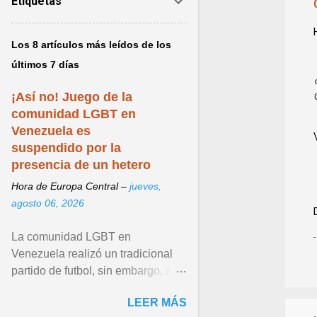
Etiquetas
Los 8 artículos más leídos de los
últimos 7 días
¡Así no! Juego de la
comunidad LGBT en
Venezuela es
suspendido por la
presencia de un hetero
Hora de Europa Central –
jueves,
agosto 06, 2026
La comunidad LGBT en
Venezuela realizó un tradicional
partido de futbol, sin embargo, su
más reciente edición fue polémica
LEER MÁS
por una trampa que ... Ver articulo