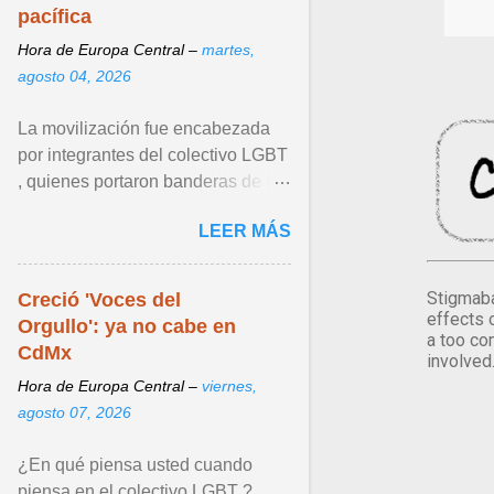
pacífica
Hora de Europa Central –
martes,
agosto 04, 2026
La movilización fue encabezada
por integrantes del colectivo LGBT
, quienes portaron banderas de la
diversidad y pancartas con
LEER MÁS
mensajes en los que ... Ver articulo
...
Stigmaba
Creció 'Voces del
effects 
Orgullo': ya no cabe en
a too co
CdMx
involved
Hora de Europa Central –
viernes,
agosto 07, 2026
¿En qué piensa usted cuando
piensa en el colectivo LGBT ?