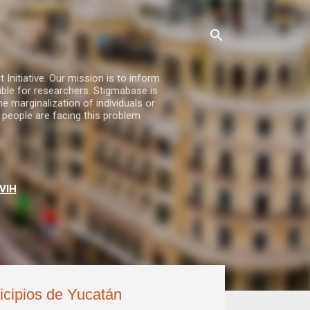
nitiative. Our mission is to inform
ble for researchers. Stigmabase is
he marginalization of individuals or
 people are facing this problem
VIH
icipios de Yucatán