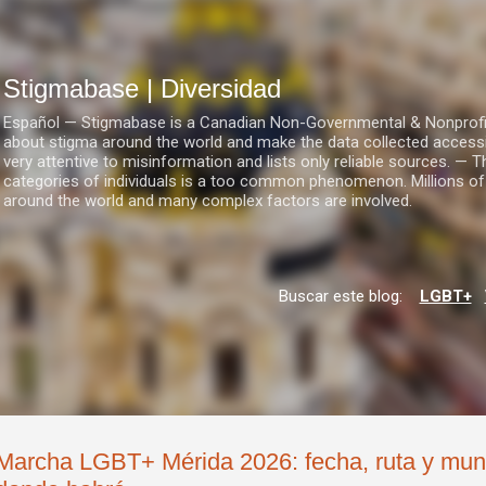
Ir al contenido principal
Stigmabase | Diversidad
Español — Stigmabase is a Canadian Non-Governmental & Nonprofit I
about stigma around the world and make the data collected accessi
very attentive to misinformation and lists only reliable sources. — T
categories of individuals is a too common phenomenon. Millions of
around the world and many complex factors are involved.
Buscar este blog:
LGBT+
Marcha LGBT+ Mérida 2026: fecha, ruta y mun