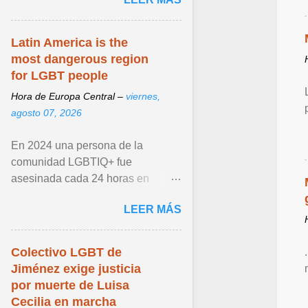
de llegar. Ver articulo ...
Latin America is the
most dangerous region
for LGBT people
Hora de Europa Central –
viernes,
agosto 07, 2026
En 2024 una persona de la
comunidad LGBTIQ+ fue
asesinada cada 24 horas en
América Latina y el Caribe, según
LEER MÁS
datos de la Red Sin Violencia
LGBTIQ+ ... Ver articulo ...
Colectivo LGBT de
Jiménez exige justicia
por muerte de Luisa
Cecilia en marcha