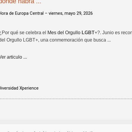
donde habrá ...
Hora de Europa Central –
viernes, mayo 29, 2026
¿Por qué se celebra el
Mes del Orgullo
LGBT
+?. Junio es reco
del Orgullo LGBT+, una conmemoración que busca ...
Ver articulo ...
Diversidad Xperience