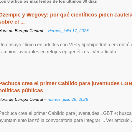
Los 8 artículos más leídos de los últimos 30 días
Ozempic y Wegovy: por qué científicos piden cautela
sobre el ...
Hora de Europa Central –
viernes, julio 17, 2026
Un ensayo clínico en adultos con VIH y lipohipertrofia encontró
cambios favorables en relojes epigenéticos . Ver articulo ...
Pachuca crea el primer Cabildo para juventudes LG
políticas públicas
Hora de Europa Central –
martes, julio 28, 2026
Pachuca crea el primer Cabildo para juventudes LGBT +; buscan 
ayuntamiento lanzó la convocatoria para integrar ... Ver articulo .