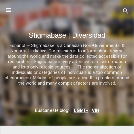
Ir al contenido principal
Stigmabase | Diversidad
Español — Stigmabase is a Canadian Non-Governmental &
Nonprofit Initiative. Our mission is to inform about stigma
around the world and make the data collected accessible for
researchers. Stigmabase is very attentive to misinformation
and lists only reliable sources. — The marginalization of
individuals or categories of individuals is a too common
phenomenon. Millions of people are facing this problem around
the world and many complex factors are involved.
E
Buscar este blog:
LGBT+
VIH
n
t
r