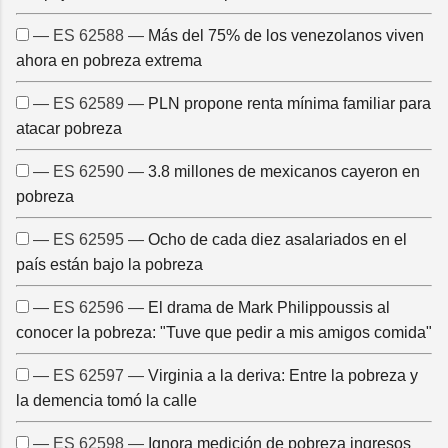
— ES 62588 —
Más del 75% de los venezolanos viven
ahora en pobreza extrema
— ES 62589 —
PLN propone renta mínima familiar para
atacar pobreza
— ES 62590 —
3.8 millones de mexicanos cayeron en
pobreza
— ES 62595 —
Ocho de cada diez asalariados en el
país están bajo la pobreza
— ES 62596 —
El drama de Mark Philippoussis al
conocer la pobreza: "Tuve que pedir a mis amigos comida"
— ES 62597 —
Virginia a la deriva: Entre la pobreza y
la demencia tomó la calle
— ES 62598 —
Ignora medición de pobreza ingresos