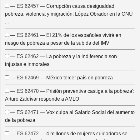
— ES 62457 —
Corrupción causa desigualdad,
pobreza, violencia y migración: López Obrador en la ONU
...
— ES 62461 —
El 21% de los españoles vivirá en
riesgo de pobreza a pesar de la subida del IMV
— ES 62462 —
La pobreza y la indiferencia son
injustas e inmorales
— ES 62469 —
México tercer país en pobreza
— ES 62470 —
Prisión preventiva castiga a la pobreza':
Arturo Zaldívar responde a AMLO
— ES 62471 —
Vox culpa al Salario Social del aumento
de la pobreza
— ES 62472 —
4 millones de mujeres cuidadoras se