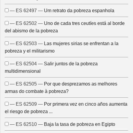
— ES 62497 —
Um retrato da pobreza espanhola
— ES 62502 —
Uno de cada tres ceutíes está al borde
del abismo de la pobreza
— ES 62503 —
Las mujeres sirias se enfrentan a la
pobreza y el militarismo
— ES 62504 —
Salir juntos de la pobreza
multidimensional
— ES 62505 —
Por que desprezamos as melhores
armas do combate à pobreza?
— ES 62509 —
Por primera vez en cinco años aumenta
el riesgo de pobreza ...
— ES 62510 —
Baja la tasa de pobreza en Egipto