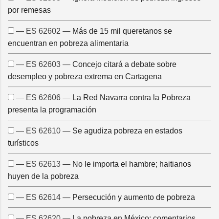
por remesas
— ES 62602 —
Más de 15 mil queretanos se
encuentran en pobreza alimentaria
— ES 62603 —
Concejo citará a debate sobre
desempleo y pobreza extrema en Cartagena
— ES 62606 —
La Red Navarra contra la Pobreza
presenta la programación
— ES 62610 —
Se agudiza pobreza en estados
turísticos
— ES 62613 —
No le importa el hambre; haitianos
huyen de la pobreza
— ES 62614 —
Persecución y aumento de pobreza
— ES 62620 —
La pobreza en México: comentarios