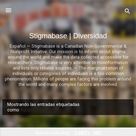
Ir al contenido principal
Stigmabase | Diversidad
Español — Stigmabase is a Canadian Non-Governmental &
Nonprofit Initiative. Our mission is to inform about stigma
around the world and make the data collected accessible for
researchers. Stigmabase is very attentive to misinformation
and lists only reliable sources. — The marginalization of
individuals or categories of individuals is a too common
phenomenon. Millions of people are facing this problem around
the world and many complex factors are involved.
Mostrando las entradas etiquetadas
MOSTRAR TODO
E
como
egaylity
n
t
r
Buscar este blog:
LGBT+
VIH