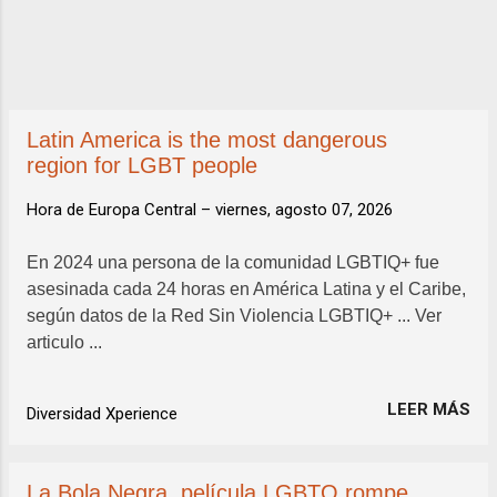
a
d
a
s
Latin America is the most dangerous
region for LGBT people
Hora de Europa Central –
viernes, agosto 07, 2026
En 2024 una persona de la comunidad LGBTIQ+ fue
asesinada cada 24 horas en América Latina y el Caribe,
según datos de la Red Sin Violencia LGBTIQ+ ... Ver
articulo ...
LEER MÁS
Diversidad Xperience
La Bola Negra, película LGBTQ rompe