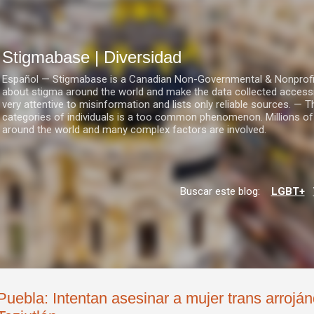
Ir al contenido principal
Stigmabase | Diversidad
Español — Stigmabase is a Canadian Non-Governmental & Nonprofit I
about stigma around the world and make the data collected accessi
very attentive to misinformation and lists only reliable sources. — T
categories of individuals is a too common phenomenon. Millions of
around the world and many complex factors are involved.
Buscar este blog:
LGBT+
Puebla: Intentan asesinar a mujer trans arrojá