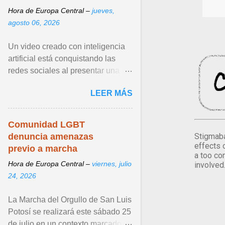
Hora de Europa Central –
jueves,
agosto 06, 2026
Un video creado con inteligencia
artificial está conquistando las
redes sociales al presentar una
escena inesperada entre dos de
LEER MÁS
los personajes más icónicos de X-
Men: Wolverine y Cíclope. Ver
articulo ...
Comunidad LGBT
denuncia amenazas
Stigmaba
effects 
previo a marcha
a too co
Hora de Europa Central –
viernes, julio
involved
24, 2026
La Marcha del Orgullo de San Luis
Potosí se realizará este sábado 25
de julio en un contexto marcado