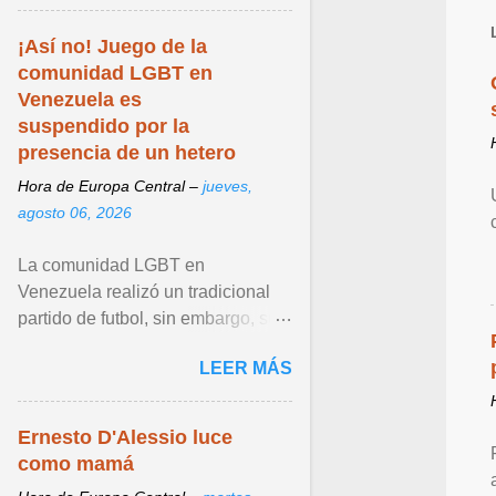
¡Así no! Juego de la
comunidad LGBT en
Venezuela es
suspendido por la
presencia de un hetero
Hora de Europa Central –
jueves,
agosto 06, 2026
La comunidad LGBT en
Venezuela realizó un tradicional
partido de futbol, sin embargo, su
más reciente edición fue polémica
LEER MÁS
por una trampa que ... Ver articulo
...
Ernesto D'Alessio luce
como mamá