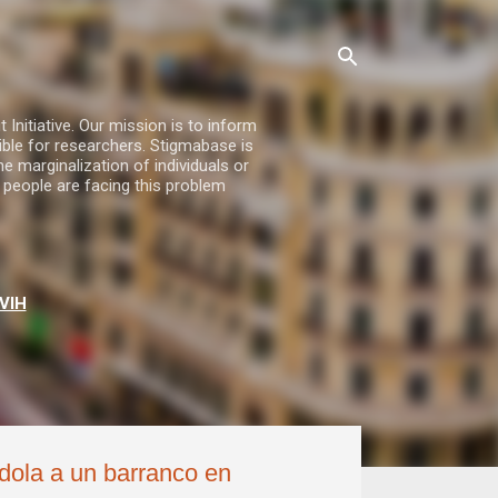
nitiative. Our mission is to inform
ble for researchers. Stigmabase is
he marginalization of individuals or
 people are facing this problem
VIH
ndola a un barranco en