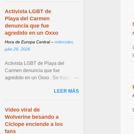
Activista LGBT de
Playa del Carmen
denuncia que fue
agredido en un Oxxo
Hora de Europa Central –
miércoles,
julio 29, 2026
Activista LGBT de Playa del
Carmen denuncia que fue
agredido en un Oxxo . Se trata de
Joe Zavala , quien lamentó lo
LEER MÁS
sucedido. Ver articulo ...
Video viral de
Wolverine besando a
Cíclope enciende a los
fans