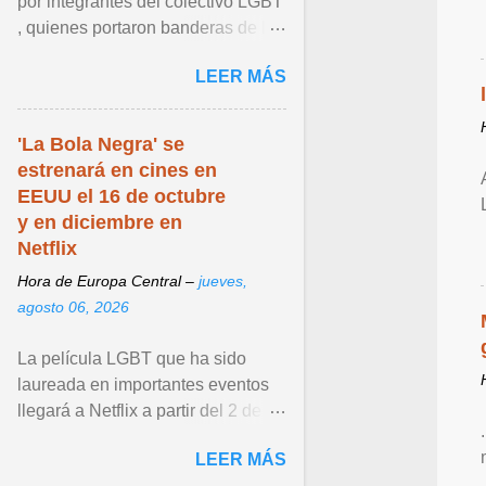
por integrantes del colectivo LGBT
, quienes portaron banderas de la
diversidad y pancartas con
LEER MÁS
mensajes en los que ... Ver articulo
...
'La Bola Negra' se
estrenará en cines en
EEUU el 16 de octubre
y en diciembre en
Netflix
Hora de Europa Central –
jueves,
agosto 06, 2026
La película LGBT que ha sido
laureada en importantes eventos
llegará a Netflix a partir del 2 de
diciembre de 2026. Ver articulo ...
LEER MÁS