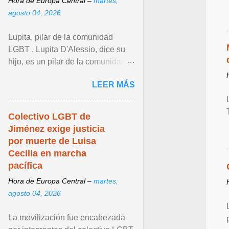
Hora de Europa Central –
martes,
agosto 04, 2026
Lupita, pilar de la comunidad
LGBT . Lupita D'Alessio, dice su
hijo, es un pilar de la comunidad
LGBT+, que con sus
LEER MÁS
interpretaciones generó que sus ...
Ver articulo ...
Colectivo LGBT de
Jiménez exige justicia
por muerte de Luisa
Cecilia en marcha
pacífica
Hora de Europa Central –
martes,
agosto 04, 2026
La movilización fue encabezada