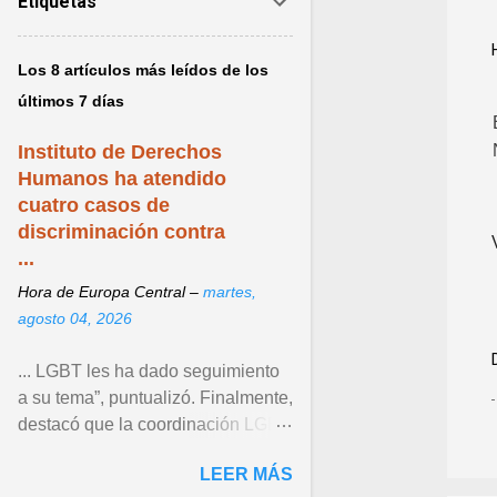
Etiquetas
Los 8 artículos más leídos de los
últimos 7 días
Instituto de Derechos
Humanos ha atendido
cuatro casos de
discriminación contra
...
Hora de Europa Central –
martes,
agosto 04, 2026
... LGBT les ha dado seguimiento
a su tema”, puntualizó. Finalmente,
destacó que la coordinación LGBT
del Instituto continúa operando
LEER MÁS
como un espacio ... Ver articulo ...