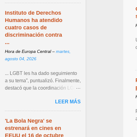
...
Instituto de Derechos
Humanos ha atendido
cuatro casos de
discriminación contra
...
Hora de Europa Central –
martes,
agosto 04, 2026
... LGBT les ha dado seguimiento
a su tema”, puntualizó. Finalmente,
destacó que la coordinación LGBT
del Instituto continúa operando
LEER MÁS
como un espacio ... Ver articulo ...
'La Bola Negra' se
estrenará en cines en
EEUU el 16 de octubre