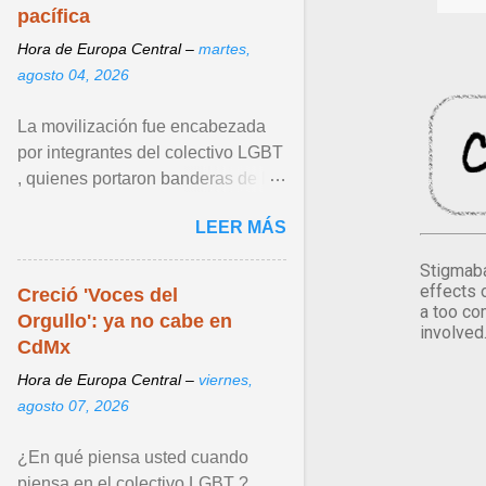
pacífica
Hora de Europa Central –
martes,
agosto 04, 2026
La movilización fue encabezada
por integrantes del colectivo LGBT
, quienes portaron banderas de la
diversidad y pancartas con
LEER MÁS
mensajes en los que ... Ver articulo
...
Stigmaba
effects 
Creció 'Voces del
a too co
Orgullo': ya no cabe en
involved
CdMx
Hora de Europa Central –
viernes,
agosto 07, 2026
¿En qué piensa usted cuando
piensa en el colectivo LGBT ?