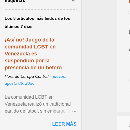
Etiquetas
Los 8 artículos más leídos de los
últimos 7 días
¡Así no! Juego de la
comunidad LGBT en
Venezuela es
suspendido por la
presencia de un hetero
Hora de Europa Central –
jueves,
agosto 06, 2026
La comunidad LGBT en
Venezuela realizó un tradicional
partido de futbol, sin embargo, su
más reciente edición fue polémica
LEER MÁS
por una trampa que ... Ver articulo