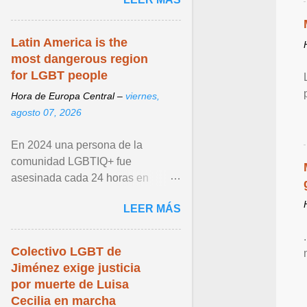
de llegar. Ver articulo ...
Latin America is the
most dangerous region
for LGBT people
Hora de Europa Central –
viernes,
agosto 07, 2026
En 2024 una persona de la
comunidad LGBTIQ+ fue
asesinada cada 24 horas en
América Latina y el Caribe, según
LEER MÁS
datos de la Red Sin Violencia
LGBTIQ+ ... Ver articulo ...
Colectivo LGBT de
Jiménez exige justicia
por muerte de Luisa
Cecilia en marcha