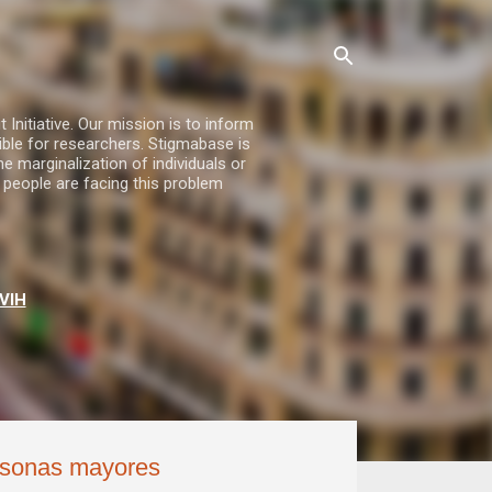
nitiative. Our mission is to inform
ble for researchers. Stigmabase is
he marginalization of individuals or
 people are facing this problem
VIH
rsonas mayores