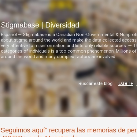
Ir al contenido principal
Stigmabase | Diversidad
Español — Stigmabase is a Canadian Non-Governmental & Nonprofit I
about stigma around the world and make the data collected accessi
very attentive to misinformation and lists only reliable sources. — T
categories of individuals is a too common phenomenon. Millions of
around the world and many complex factors are involved.
Buscar este blog:
LGBT+
“Seguimos aquí” recupera las memorias de pe