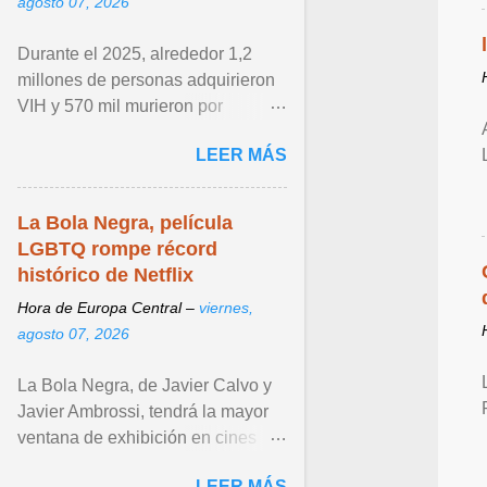
agosto 07, 2026
Durante el 2025, alrededor 1,2
millones de personas adquirieron
VIH y 570 mil murieron por
enfermedades relacionadas con el
LEER MÁS
sida. Ver articulo ...
La Bola Negra, película
LGBTQ rompe récord
histórico de Netflix
Hora de Europa Central –
viernes,
agosto 07, 2026
La Bola Negra, de Javier Calvo y
Javier Ambrossi, tendrá la mayor
ventana de exhibición en cines
para una película de Netflix antes
LEER MÁS