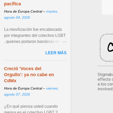
pacífica
Hora de Europa Central –
martes,
agosto 04, 2026
La movilización fue encabezada
por integrantes del colectivo LGBT
, quienes portaron banderas de la
diversidad y pancartas con
LEER MÁS
mensajes en los que ... Ver articulo
...
Creció 'Voces del
Orgullo': ya no cabe en
Stigmaba
effects 
CdMx
a too co
Hora de Europa Central –
viernes,
involved
agosto 07, 2026
¿En qué piensa usted cuando
piensa en el colectivo LGBT ?