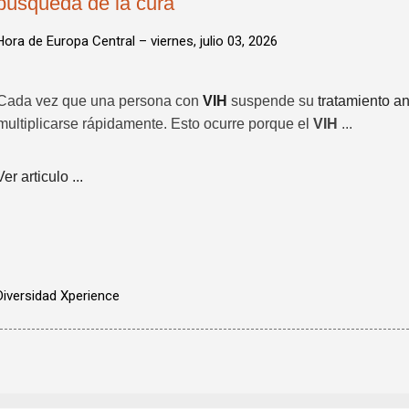
búsqueda de la cura
Hora de Europa Central –
viernes, julio 03, 2026
Cada vez que una persona con
VIH
suspende su
tratamiento ant
multiplicarse rápidamente. Esto ocurre porque el
VIH
...
Ver articulo ...
Diversidad Xperience