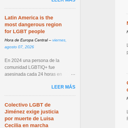
de llegar. Ver articulo ...
Latin America is the
most dangerous region
for LGBT people
Hora de Europa Central –
viernes,
agosto 07, 2026
En 2024 una persona de la
comunidad LGBTIQ+ fue
asesinada cada 24 horas en
América Latina y el Caribe, según
LEER MÁS
datos de la Red Sin Violencia
LGBTIQ+ ... Ver articulo ...
Colectivo LGBT de
Jiménez exige justicia
por muerte de Luisa
Cecilia en marcha