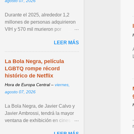
agosto 07, 2026
Durante el 2025, alrededor 1,2
millones de personas adquirieron
VIH y 570 mil murieron por
enfermedades relacionadas con el
LEER MÁS
sida. Ver articulo ...
La Bola Negra, película
LGBTQ rompe récord
histórico de Netflix
Hora de Europa Central –
viernes,
agosto 07, 2026
La Bola Negra, de Javier Calvo y
Javier Ambrossi, tendrá la mayor
ventana de exhibición en cines
para una película de Netflix antes
LEER MÁS