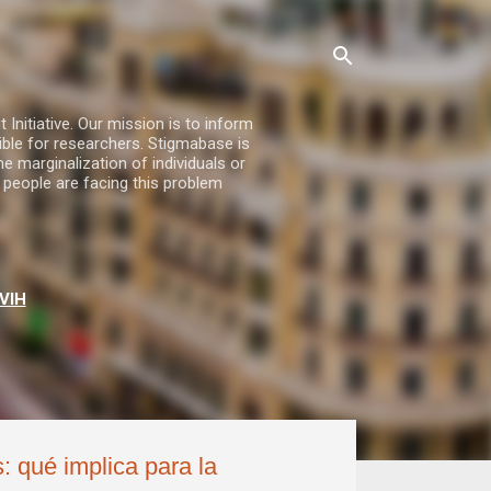
nitiative. Our mission is to inform
ble for researchers. Stigmabase is
he marginalization of individuals or
 people are facing this problem
VIH
: qué implica para la