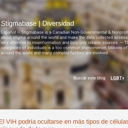
Ir al contenido principal
Stigmabase | Diversidad
Español — Stigmabase is a Canadian Non-Governmental & Nonprofit I
about stigma around the world and make the data collected accessi
very attentive to misinformation and lists only reliable sources. — T
categories of individuals is a too common phenomenon. Millions of
around the world and many complex factors are involved.
Buscar este blog:
LGBT+
El VIH podría ocultarse en más tipos de células