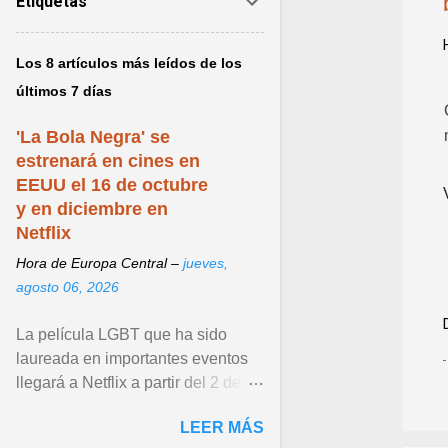
Etiquetas
Los 8 artículos más leídos de los
últimos 7 días
'La Bola Negra' se
estrenará en cines en
EEUU el 16 de octubre
y en diciembre en
Netflix
Hora de Europa Central –
jueves,
agosto 06, 2026
La película LGBT que ha sido
laureada en importantes eventos
llegará a Netflix a partir del 2 de
diciembre de 2026. Ver articulo ...
LEER MÁS