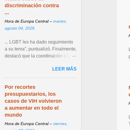
discriminación contra
...
Hora de Europa Central –
martes,
agosto 04, 2026
... LGBT les ha dado seguimiento
a su tema”, puntualizó. Finalmente,
destacó que la coordinación LGBT
del Instituto continúa operando
LEER MÁS
como un espacio ... Ver articulo ...
Por recortes
presupuestarios, los
casos de VIH volvieron
a aumentar en todo el
mundo
Hora de Europa Central –
viernes,