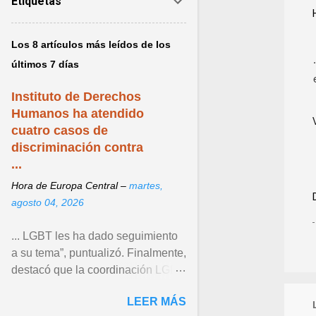
Etiquetas
Los 8 artículos más leídos de los
últimos 7 días
Instituto de Derechos
Humanos ha atendido
cuatro casos de
discriminación contra
...
Hora de Europa Central –
martes,
agosto 04, 2026
... LGBT les ha dado seguimiento
a su tema”, puntualizó. Finalmente,
destacó que la coordinación LGBT
del Instituto continúa operando
LEER MÁS
como un espacio ... Ver articulo ...