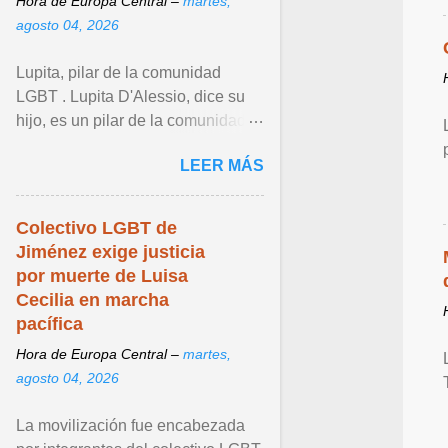
Hora de Europa Central –
martes,
agosto 04, 2026
Lupita, pilar de la comunidad
LGBT . Lupita D'Alessio, dice su
hijo, es un pilar de la comunidad
LGBT+, que con sus
LEER MÁS
interpretaciones generó que sus ...
Ver articulo ...
Colectivo LGBT de
Jiménez exige justicia
por muerte de Luisa
Cecilia en marcha
pacífica
Hora de Europa Central –
martes,
agosto 04, 2026
La movilización fue encabezada