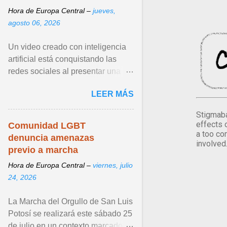
Hora de Europa Central –
jueves,
agosto 06, 2026
Un video creado con inteligencia
artificial está conquistando las
redes sociales al presentar una
escena inesperada entre dos de
LEER MÁS
los personajes más icónicos de X-
Men: Wolverine y Cíclope. Ver
Stigmaba
articulo ...
effects 
Comunidad LGBT
a too co
denuncia amenazas
involved
previo a marcha
Hora de Europa Central –
viernes, julio
24, 2026
La Marcha del Orgullo de San Luis
Potosí se realizará este sábado 25
de julio en un contexto marcado