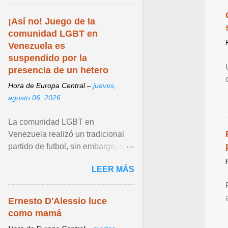
¡Así no! Juego de la
comunidad LGBT en
Venezuela es
suspendido por la
presencia de un hetero
Hora de Europa Central –
jueves,
agosto 06, 2026
La comunidad LGBT en
Venezuela realizó un tradicional
partido de futbol, sin embargo, su
más reciente edición fue polémica
LEER MÁS
por una trampa que ... Ver articulo
...
Ernesto D'Alessio luce
como mamá