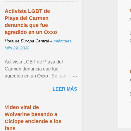
Activista LGBT de
Playa del Carmen
denuncia que fue
agredido en un Oxxo
Hora de Europa Central –
miércoles,
julio 29, 2026
Activista LGBT de Playa del
Carmen denuncia que fue
agredido en un Oxxo . Se trata de
Joe Zavala , quien lamentó lo
LEER MÁS
sucedido. Ver articulo ...
Video viral de
Wolverine besando a
Cíclope enciende a los
fans