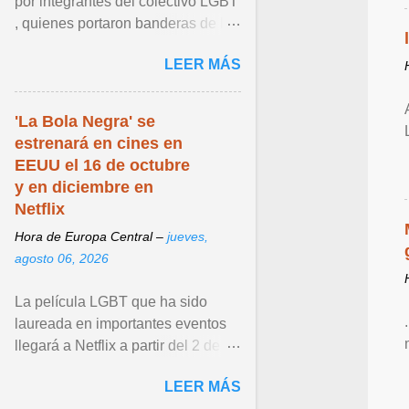
por integrantes del colectivo LGBT
, quienes portaron banderas de la
diversidad y pancartas con
LEER MÁS
mensajes en los que ... Ver articulo
...
'La Bola Negra' se
estrenará en cines en
EEUU el 16 de octubre
y en diciembre en
Netflix
Hora de Europa Central –
jueves,
agosto 06, 2026
La película LGBT que ha sido
laureada en importantes eventos
llegará a Netflix a partir del 2 de
diciembre de 2026. Ver articulo ...
LEER MÁS