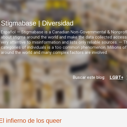
Ir al contenido principal
Stigmabase | Diversidad
Español — Stigmabase is a Canadian Non-Governmental & Nonprofit I
about stigma around the world and make the data collected accessi
very attentive to misinformation and lists only reliable sources. — T
categories of individuals is a too common phenomenon. Millions of
around the world and many complex factors are involved.
Buscar este blog:
LGBT+
El infierno de los queer