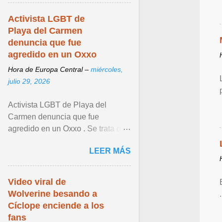
Activista LGBT de
Playa del Carmen
denuncia que fue
agredido en un Oxxo
Hora de Europa Central –
miércoles,
julio 29, 2026
Activista LGBT de Playa del
Carmen denuncia que fue
agredido en un Oxxo . Se trata de
Joe Zavala , quien lamentó lo
LEER MÁS
sucedido. Ver articulo ...
Video viral de
Wolverine besando a
Cíclope enciende a los
fans