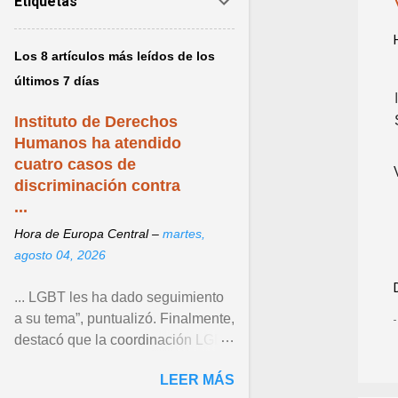
Etiquetas
Los 8 artículos más leídos de los
últimos 7 días
Instituto de Derechos
Humanos ha atendido
cuatro casos de
discriminación contra
...
Hora de Europa Central –
martes,
agosto 04, 2026
... LGBT les ha dado seguimiento
a su tema”, puntualizó. Finalmente,
destacó que la coordinación LGBT
del Instituto continúa operando
LEER MÁS
como un espacio ... Ver articulo ...