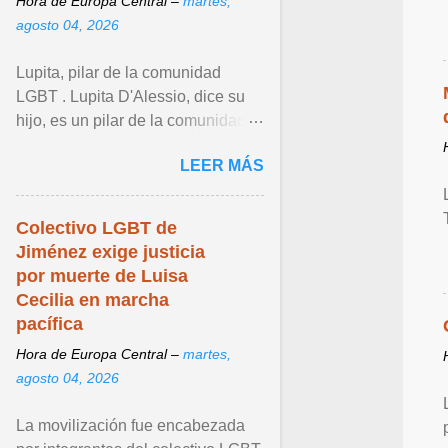
Hora de Europa Central –
martes,
agosto 04, 2026
Lupita, pilar de la comunidad
LGBT . Lupita D'Alessio, dice su
hijo, es un pilar de la comunidad
LGBT+, que con sus
LEER MÁS
interpretaciones generó que sus ...
Ver articulo ...
Colectivo LGBT de
Jiménez exige justicia
por muerte de Luisa
Cecilia en marcha
pacífica
Hora de Europa Central –
martes,
agosto 04, 2026
La movilización fue encabezada