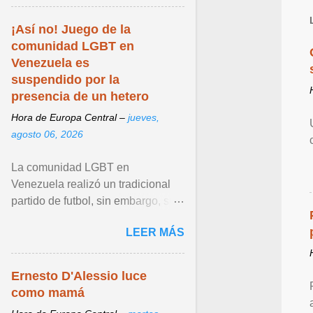
¡Así no! Juego de la
comunidad LGBT en
Venezuela es
suspendido por la
presencia de un hetero
Hora de Europa Central –
jueves,
agosto 06, 2026
La comunidad LGBT en
Venezuela realizó un tradicional
partido de futbol, sin embargo, su
más reciente edición fue polémica
LEER MÁS
por una trampa que ... Ver articulo
...
Ernesto D'Alessio luce
como mamá