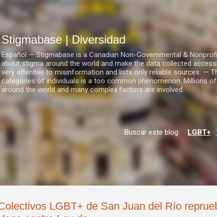
Ir al contenido principal
Stigmabase | Diversidad
Español — Stigmabase is a Canadian Non-Governmental & Nonprofit I
about stigma around the world and make the data collected accessi
very attentive to misinformation and lists only reliable sources. — T
categories of individuals is a too common phenomenon. Millions of
around the world and many complex factors are involved.
Buscar este blog:
LGBT+
Colectivos LGBT+ de San Juan del Río reprue