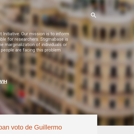
nitiative. Our mission is to inform
ble for researchers. Stigmabase is
he marginalization of individuals or
 people are facing this problem
VIH
ban voto de Guillermo