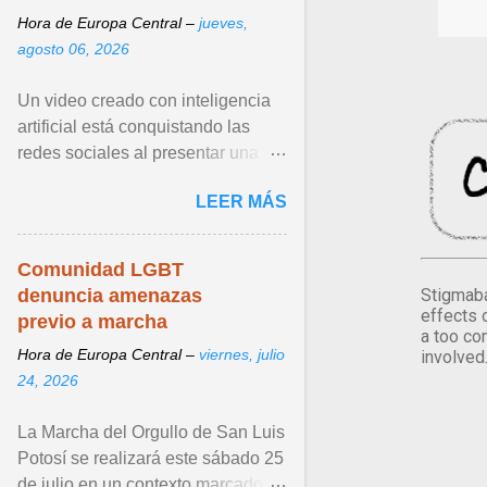
Hora de Europa Central –
jueves,
agosto 06, 2026
Un video creado con inteligencia
artificial está conquistando las
redes sociales al presentar una
escena inesperada entre dos de
LEER MÁS
los personajes más icónicos de X-
Men: Wolverine y Cíclope. Ver
articulo ...
Comunidad LGBT
denuncia amenazas
Stigmaba
effects 
previo a marcha
a too co
Hora de Europa Central –
viernes, julio
involved
24, 2026
La Marcha del Orgullo de San Luis
Potosí se realizará este sábado 25
de julio en un contexto marcado