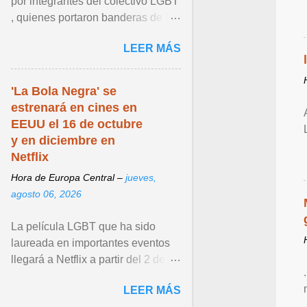
por integrantes del colectivo LGBT
, quienes portaron banderas de la
diversidad y pancartas con
LEER MÁS
mensajes en los que ... Ver articulo
...
'La Bola Negra' se
estrenará en cines en
EEUU el 16 de octubre
y en diciembre en
Netflix
Hora de Europa Central –
jueves,
agosto 06, 2026
La película LGBT que ha sido
laureada en importantes eventos
llegará a Netflix a partir del 2 de
diciembre de 2026. Ver articulo ...
LEER MÁS