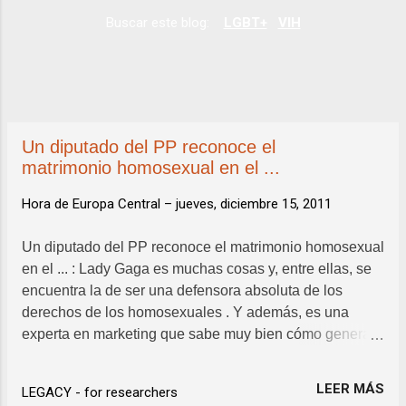
a
Buscar este blog:
LGBT+
VIH
d
a
s
Un diputado del PP reconoce el
matrimonio homosexual en el ...
Hora de Europa Central –
jueves, diciembre 15, 2011
Un diputado del PP reconoce el matrimonio homosexual
en el ... : Lady Gaga es muchas cosas y, entre ellas, se
encuentra la de ser una defensora absoluta de los
derechos de los homosexuales . Y además, es una
experta en marketing que sabe muy bien cómo generar
noticia, ya sea por lo que canta, por lo que viste o, ...
LEER MÁS
LEGACY - for researchers