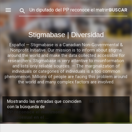
Ir al contenido principal
Stigmabase | Diversidad
Español — Stigmabase is a Canadian Non-Governmental &
Nonprofit Initiative. Our mission is to inform about stigma
around the world and make the data collected accessible for
researchers. Stigmabase is very attentive to misinformation
and lists only reliable sources. — The marginalization of
individuals or categories of individuals is a too common
phenomenon. Millions of people are facing this problem around
the world and many complex factors are involved.
Mostrando las entradas que coinciden
MOSTRAR TODO
E
con la búsqueda de
Un diputado del
PP reconoce el matrimonio
n
homosexual en el ...
t
r