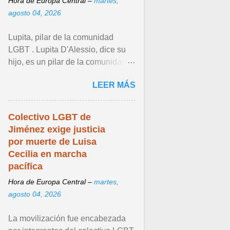
Hora de Europa Central –
martes,
agosto 04, 2026
Lupita, pilar de la comunidad
LGBT . Lupita D'Alessio, dice su
hijo, es un pilar de la comunidad
LGBT+, que con sus
LEER MÁS
interpretaciones generó que sus ...
Ver articulo ...
Colectivo LGBT de
Jiménez exige justicia
por muerte de Luisa
Cecilia en marcha
pacífica
Hora de Europa Central –
martes,
agosto 04, 2026
La movilización fue encabezada