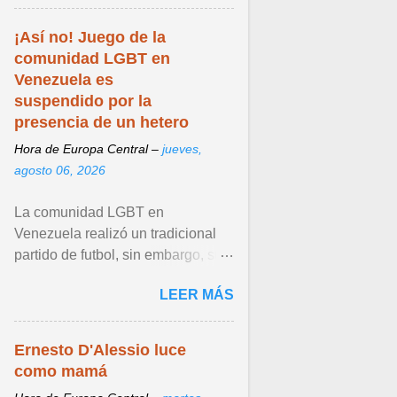
¡Así no! Juego de la
comunidad LGBT en
Venezuela es
suspendido por la
presencia de un hetero
Hora de Europa Central –
jueves,
agosto 06, 2026
La comunidad LGBT en
Venezuela realizó un tradicional
partido de futbol, sin embargo, su
más reciente edición fue polémica
LEER MÁS
por una trampa que ... Ver articulo
...
Ernesto D'Alessio luce
como mamá