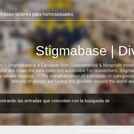
Ir al contenido principal
Stigmabase | Di
l — Stigmabase is a Canadian Non-Governmental & Nonprofit Initiati
orld and make the data collected accessible for researchers. Stigmab
y reliable sources. — The marginalization of individuals or categor
Millions of people are facing this problem around the world a
strando las entradas que coinciden con la búsqueda de
Ofrecen ta
omosexuales
Buscar este blog:
LGBT+