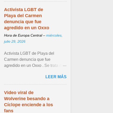
Activista LGBT de
Playa del Carmen
denuncia que fue
agredido en un Oxxo
Hora de Europa Central –
miércoles,
julio 29, 2026
Activista LGBT de Playa del
Carmen denuncia que fue
agredido en un Oxxo . Se trata de
Joe Zavala , quien lamentó lo
LEER MÁS
sucedido. Ver articulo ...
Video viral de
Wolverine besando a
Cíclope enciende a los
fans