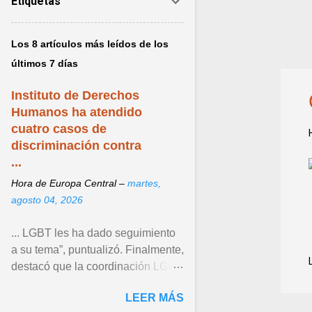
a
Etiquetas
d
a
Los 8 artículos más leídos de los
s
últimos 7 días
Instituto de Derechos
Humanos ha atendido
cuatro casos de
discriminación contra
...
Hora de Europa Central –
martes,
agosto 04, 2026
... LGBT les ha dado seguimiento
a su tema”, puntualizó. Finalmente,
destacó que la coordinación LGBT
del Instituto continúa operando
LEER MÁS
como un espacio ... Ver articulo ...