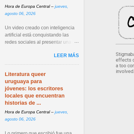
Hora de Europa Central –
jueves,
agosto 06, 2026
Un video creado con inteligencia
artificial está conquistando las
redes sociales al presentar una
escena inesperada entre dos de
Stigmaba
LEER MÁS
los personajes más icónicos de X-
effects 
Men: Wolverine y Cíclope. Ver
a too co
articulo ...
involved
Literatura queer
uruguaya para
jóvenes: los escritores
locales que encuentran
historias de ...
Hora de Europa Central –
jueves,
agosto 06, 2026
Lo primero que escribió fue una