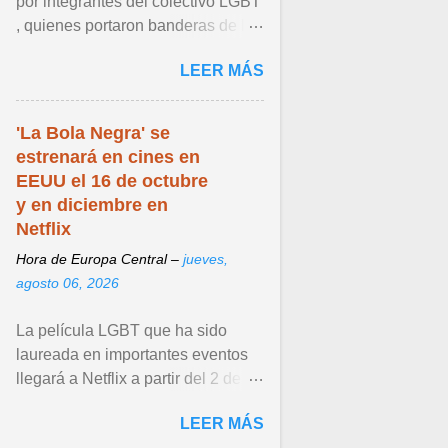
por integrantes del colectivo LGBT
, quienes portaron banderas de la
diversidad y pancartas con
LEER MÁS
mensajes en los que ... Ver articulo
...
'La Bola Negra' se
estrenará en cines en
EEUU el 16 de octubre
y en diciembre en
Netflix
Hora de Europa Central –
jueves,
agosto 06, 2026
La película LGBT que ha sido
laureada en importantes eventos
llegará a Netflix a partir del 2 de
diciembre de 2026. Ver articulo ...
LEER MÁS