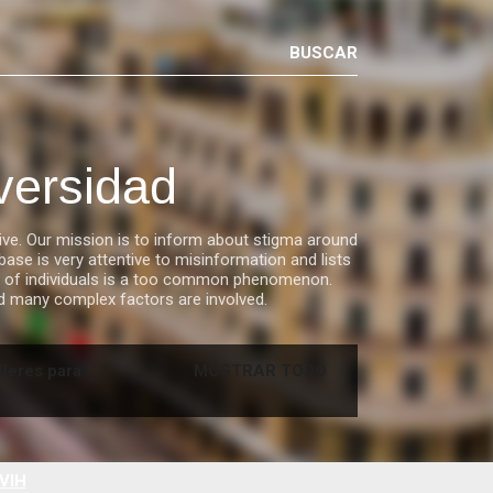
versidad
ve. Our mission is to inform about stigma around
ase is very attentive to misinformation and lists
ies of individuals is a too common phenomenon.
nd many complex factors are involved.
lleres para
MOSTRAR TODO
VIH