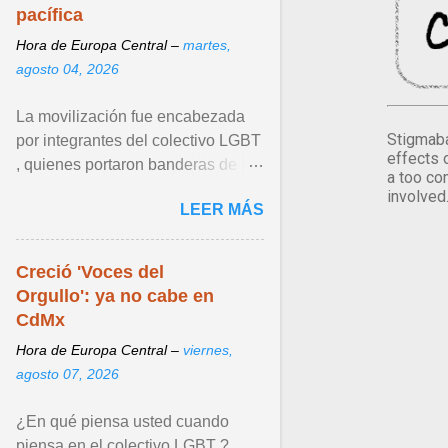
pacífica
Hora de Europa Central –
martes,
agosto 04, 2026
La movilización fue encabezada
Stigmaba
por integrantes del colectivo LGBT
effects 
, quienes portaron banderas de la
a too co
diversidad y pancartas con
involved
LEER MÁS
mensajes en los que ... Ver articulo
...
Creció 'Voces del
Orgullo': ya no cabe en
CdMx
Hora de Europa Central –
viernes,
agosto 07, 2026
¿En qué piensa usted cuando
piensa en el colectivo LGBT ?