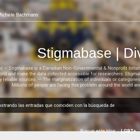
Ir al contenido principal
Stigmabase | Di
l — Stigmabase is a Canadian Non-Governmental & Nonprofit Initiati
orld and make the data collected accessible for researchers. Stigmab
y reliable sources. — The marginalization of individuals or categor
Millions of people are facing this problem around the world a
strando las entradas que coinciden con la búsqueda de
Michele B
Buscar este blog:
LGBT+