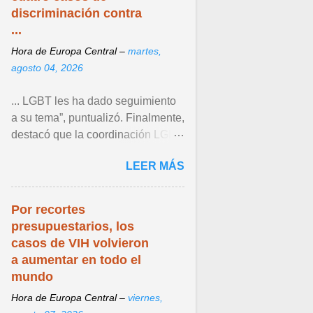
discriminación contra
...
Hora de Europa Central –
martes,
agosto 04, 2026
... LGBT les ha dado seguimiento
a su tema”, puntualizó. Finalmente,
destacó que la coordinación LGBT
del Instituto continúa operando
LEER MÁS
como un espacio ... Ver articulo ...
Por recortes
presupuestarios, los
casos de VIH volvieron
a aumentar en todo el
mundo
Hora de Europa Central –
viernes,