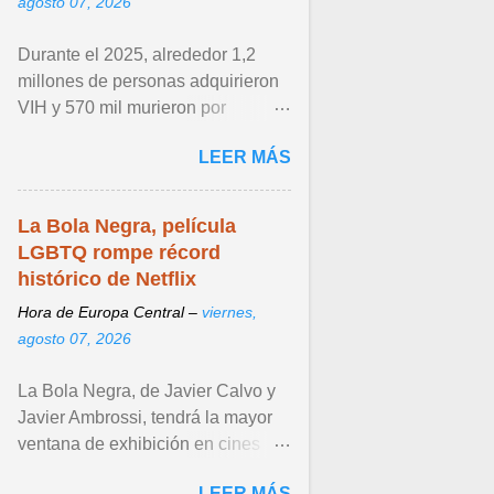
agosto 07, 2026
Durante el 2025, alrededor 1,2
millones de personas adquirieron
VIH y 570 mil murieron por
enfermedades relacionadas con el
LEER MÁS
sida. Ver articulo ...
La Bola Negra, película
LGBTQ rompe récord
histórico de Netflix
Hora de Europa Central –
viernes,
agosto 07, 2026
La Bola Negra, de Javier Calvo y
Javier Ambrossi, tendrá la mayor
ventana de exhibición en cines
para una película de Netflix antes
LEER MÁS