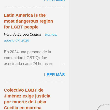
de llegar. Ver articulo ...
Latin America is the
most dangerous region
for LGBT people
Hora de Europa Central –
viernes,
agosto 07, 2026
En 2024 una persona de la
comunidad LGBTIQ+ fue
asesinada cada 24 horas en
América Latina y el Caribe, según
LEER MÁS
datos de la Red Sin Violencia
LGBTIQ+ ... Ver articulo ...
Colectivo LGBT de
Jiménez exige justicia
por muerte de Luisa
Cecilia en marcha