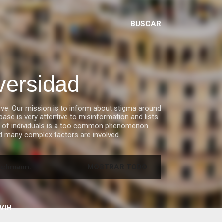
versidad
ve. Our mission is to inform about stigma around
ase is very attentive to misinformation and lists
ies of individuals is a too common phenomenon.
nd many complex factors are involved.
achmann:
MOSTRAR TODO
VIH