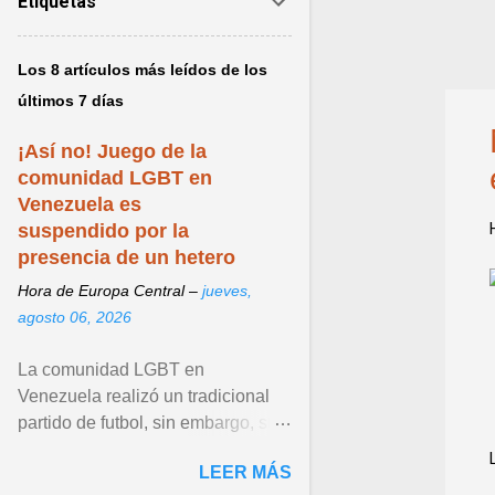
a
Etiquetas
d
a
Los 8 artículos más leídos de los
s
últimos 7 días
¡Así no! Juego de la
comunidad LGBT en
Venezuela es
suspendido por la
presencia de un hetero
Hora de Europa Central –
jueves,
agosto 06, 2026
La comunidad LGBT en
Venezuela realizó un tradicional
partido de futbol, sin embargo, su
más reciente edición fue polémica
LEER MÁS
por una trampa que ... Ver articulo