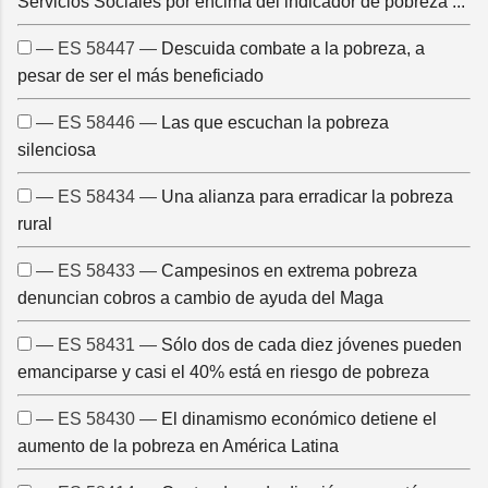
Servicios Sociales por encima del indicador de pobreza ...
— ES 58447 —
Descuida combate a la pobreza, a
pesar de ser el más beneficiado
— ES 58446 —
Las que escuchan la pobreza
silenciosa
— ES 58434 —
Una alianza para erradicar la pobreza
rural
— ES 58433 —
Campesinos en extrema pobreza
denuncian cobros a cambio de ayuda del Maga
— ES 58431 —
Sólo dos de cada diez jóvenes pueden
emanciparse y casi el 40% está en riesgo de pobreza
— ES 58430 —
El dinamismo económico detiene el
aumento de la pobreza en América Latina