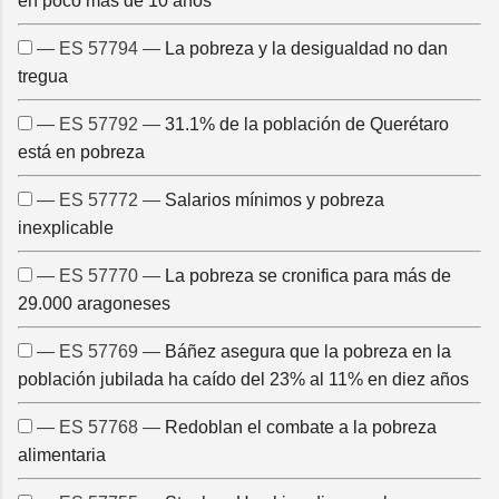
en poco más de 10 años
— ES 57794 —
La pobreza y la desigualdad no dan
tregua
— ES 57792 —
31.1% de la población de Querétaro
está en pobreza
— ES 57772 —
Salarios mínimos y pobreza
inexplicable
— ES 57770 —
La pobreza se cronifica para más de
29.000 aragoneses
— ES 57769 —
Báñez asegura que la pobreza en la
población jubilada ha caído del 23% al 11% en diez años
— ES 57768 —
Redoblan el combate a la pobreza
alimentaria