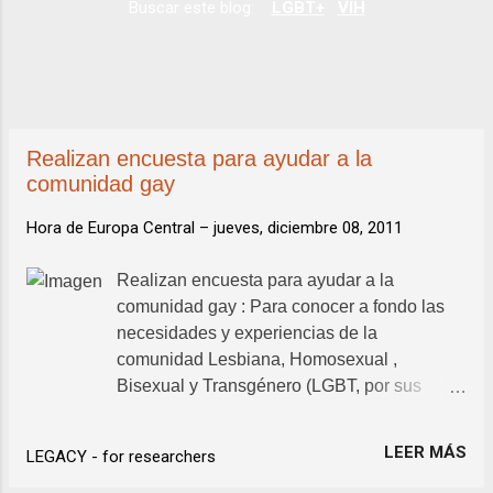
Buscar este blog:
LGBT+
VIH
a
d
a
s
Realizan encuesta para ayudar a la
comunidad gay
Hora de Europa Central –
jueves, diciembre 08, 2011
Realizan encuesta para ayudar a la
comunidad gay : Para conocer a fondo las
necesidades y experiencias de la
comunidad Lesbiana, Homosexual ,
Bisexual y Transgénero (LGBT, por sus
siglas en inglés) en la ciudad, el Fondo
Comunitario LGBT, a iniciativa del Chicago
LEER MÁS
LEGACY - for researchers
Community Trust, realiza un estudio en ...
Español | Português | Las américas