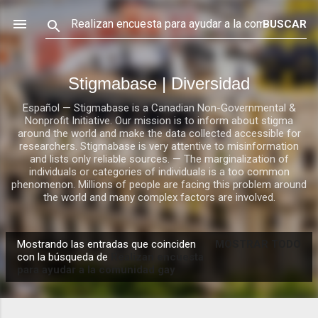
Ir al contenido principal
Stigmabase | Diversidad
Español — Stigmabase is a Canadian Non-Governmental &
Nonprofit Initiative. Our mission is to inform about stigma
around the world and make the data collected accessible for
researchers. Stigmabase is very attentive to misinformation
and lists only reliable sources. — The marginalization of
individuals or categories of individuals is a too common
phenomenon. Millions of people are facing this problem around
the world and many complex factors are involved.
Mostrando las entradas que coinciden
MOSTRAR TODO
E
con la búsqueda de
Realizan encuesta
para ayudar a la comunidad gay
n
t
r