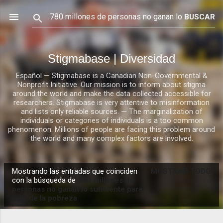
Ir al contenido principal
Stigmabase | Diversidad
Español — Stigmabase is a Canadian Non-Governmental &
Nonprofit Initiative. Our mission is to inform about stigma
around the world and make the data collected accessible for
researchers. Stigmabase is very attentive to misinformation
and lists only reliable sources. — The marginalization of
individuals or categories of individuals is a too common
phenomenon. Millions of people are facing this problem around
the world and many complex factors are involved.
Mostrando las entradas que coinciden
MOSTRAR TODO
E
con la búsqueda de
780 millones de
personas no ganan lo suficiente para
n
salir de la pobreza
t
r