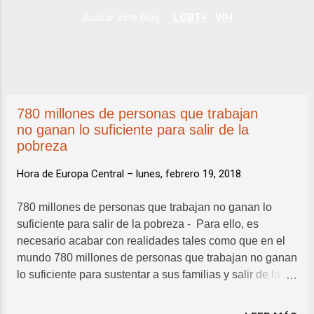
a
Buscar este blog:
LGBT+
VIH
d
a
s
780 millones de personas que trabajan
no ganan lo suficiente para salir de la
pobreza
Hora de Europa Central –
lunes, febrero 19, 2018
780 millones de personas que trabajan no ganan lo
suficiente para salir de la pobreza - Para ello, es
necesario acabar con realidades tales como que en el
mundo 780 millones de personas que trabajan no ganan
lo suficiente para sustentar a sus familias y salir de la
pobreza . En este sentido, el último Boletín sobre la
Vulnerabilidad Social realizado por Cruz Roja en el que