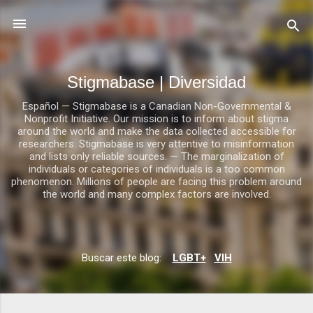
Ir al contenido principal
Stigmabase | Diversidad
Español — Stigmabase is a Canadian Non-Governmental &
Nonprofit Initiative. Our mission is to inform about stigma
around the world and make the data collected accessible for
researchers. Stigmabase is very attentive to misinformation
and lists only reliable sources. — The marginalization of
individuals or categories of individuals is a too common
phenomenon. Millions of people are facing this problem around
the world and many complex factors are involved.
E
Buscar este blog:
LGBT+
VIH
n
t
r