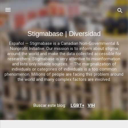
Ir al contenido principal
Stigmabase | Diversidad
Español — Stigmabase is a Canadian Non-Governmental &
Nonprofit Initiative. Our mission is to inform about stigma
around the world and make the data collected accessible for
researchers. Stigmabase is very attentive to misinformation
and lists only reliable sources. — The marginalization of
individuals or categories of individuals is a too common
phenomenon. Millions of people are facing this problem around
the world and many complex factors are involved.
E
Buscar este blog:
LGBT+
VIH
n
t
r